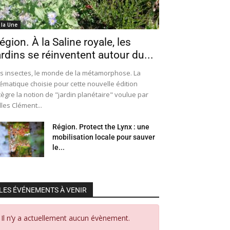
 la Une
égion. À la Saline royale, les
ardins se réinventent autour du...
s insectes, le monde de la métamorphose. La
ématique choisie pour cette nouvelle édition
tègre la notion de "jardin planétaire" voulue par
lles Clément...
Région. Protect the Lynx : une
mobilisation locale pour sauver
le...
LES ÉVÉNEMENTS À VENIR
Il n’y a actuellement aucun évènement.