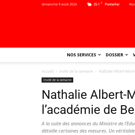
C
dimanche 9 août 2026
25.1
Nou
Pontarlier
NOS SERVICES
DOSSIER
Accueil
Invité de la semaine
Nathalie Albert-More
Invité de la semaine
Nathalie Albert-M
l’académie de B
A la suite des annonces du Ministre de l’Edu
détaille certaines des mesures. Un véritab