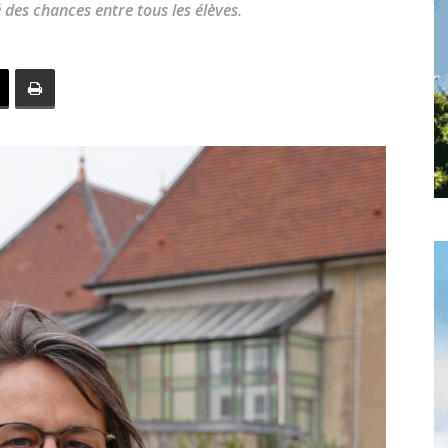
é des chances entre tous les élèves.
toute
l'info
locale
–