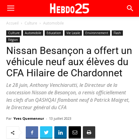
Accueil
Culture
Automobile
Culture
Automobile
Education
Vie Locale
Environnement
Flash
Région
Nissan Besançon a offert un
véhicule neuf aux élèves du
CFA Hilaire de Chardonnet
Le 28 juin, Anthony Venchiarutti, le Directeur de la
concession Nissan de Besançon, a remis officiellement
les clefs d’un QASHQAI flambant neuf à Patrick Maigret,
le Directeur général du CFA
Par
Yves Quemeneur
-
13 juillet 2023