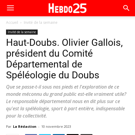
Accueil
Invité de la semaine
Invité de la semaine
Haut-Doubs. Olivier Gallois,
président du Comité
Départemental de
Spéléologie du Doubs
Que se passe-t-il sous nos pieds et l'exploration de ce
monde méconnu du grand public est-elle vraiment utile?
Le responsable départemental nous en dit plus sur ce
qu'est la spéléologie, sport à part entière, indispensable
pour la collectivité.
Par
La Rédaction
-
10 novembre 2023