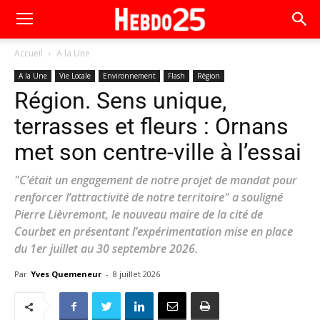
Accueil
A la Une
A la Une
Vie Locale
Environnement
Flash
Région
Région. Sens unique,
terrasses et fleurs : Ornans
met son centre-ville à l’essai
"C’était un engagement de notre projet de mandat pour
renforcer l’attractivité de notre territoire" a souligné
Pierre Lièvremont, le nouveau maire de la cité de
Courbet en présentant l’expérimentation mise en place
du 1er juillet au 30 septembre 2026.
Par
Yves Quemeneur
-
8 juillet 2026