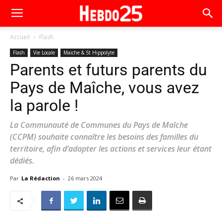
Accueil
Flash
Flash
Vie Locale
Maiche & St Hippolyte
Parents et futurs parents du
Pays de Maîche, vous avez
la parole !
La Communauté de Communes du Pays de Maîche
(CCPM) souhaite connaître les besoins des familles du
territoire, afin d’adapter les actions et services leur étant
dédiés.
Par
La Rédaction
-
26 mars 2024