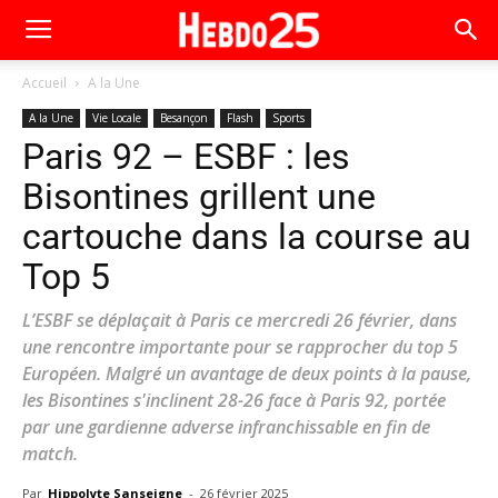
Accueil
A la Une
A la Une
Vie Locale
Besançon
Flash
Sports
Paris 92 – ESBF : les
Bisontines grillent une
cartouche dans la course au
Top 5
L’ESBF se déplaçait à Paris ce mercredi 26 février, dans
une rencontre importante pour se rapprocher du top 5
Européen. Malgré un avantage de deux points à la pause,
les Bisontines s'inclinent 28-26 face à Paris 92, portée
par une gardienne adverse infranchissable en fin de
match.
Par
Hippolyte Sanseigne
-
26 février 2025