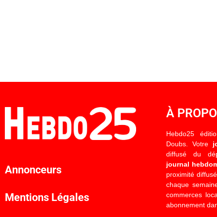
À PROP
Hebdo25 éditi
Doubs. Votre
j
diffusé du d
journal hebdo
Annonceurs
proximité diffus
chaque semaine
commerces locau
Mentions Légales
abonnement dan