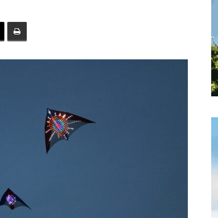
toute
l'info
locale
–