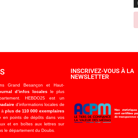
OS
INSCRIVEZ-VOUS À LA
NEWSLETTER
ons Grand Besançon et Haut-
ournal d’infos locales
le plus
épartement. HEBDO25 est un
madaire
d’informations locales de
é à
plus de 110 000 exemplaires
 en points de dépôts dans vos
x et en boîtes aux lettres sur
s le département du Doubs.