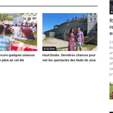
R
R
r
e
À 
Bo
A la Une
an
 Encore quelques séances
Haut-Doubs. Dernières chances pour
da
 plein air cet été
voir les spectacles des Nuits de Joux
af
se
pr