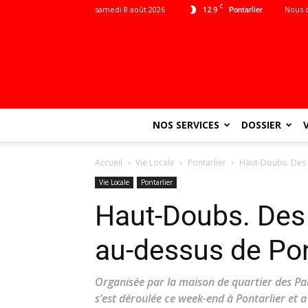
C
samedi 8 août 2026
12.9
Nous 
Pontarlier
NOS SERVICES
DOSSIER
Accueil
Vie Locale
Pontarlier
Haut-Doubs. Des 
Vie Locale
Pontarlier
Haut-Doubs. Des 
au-dessus de Pon
Organisée par la maison de quartier des Par
s’est déroulée ce week-end à Pontarlier et 