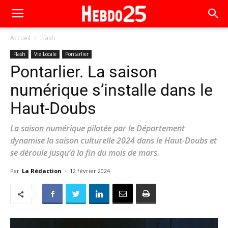
Accueil
Flash
Flash
Vie Locale
Pontarlier
Pontarlier. La saison
numérique s’installe dans le
Haut-Doubs
La saison numérique pilotée par le Département
dynamise la saison culturelle 2024 dans le Haut-Doubs et
se déroule jusqu’à la fin du mois de mars.
Par
La Rédaction
-
12 février 2024