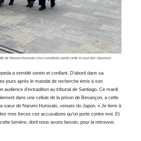
le de Narumi Kurosaki s’est constituée partie civile et veut des réponses.
Zepeda a semblé serein et confiant. D’abord dans sa
lques jours après le mandat de recherche émis à son
son audience d’extradition au tribunal de Santiago. Ce mardi
olement dans une cellule de la prison de Besançon, a cette
t la sœur de Narumi Hurosaki, venues du Japon. « Je tiens à
outes mes forces ces accusations qu’on porte contre moi. Et
 cette lumière, dont nous avons besoin, pour la retrouver.