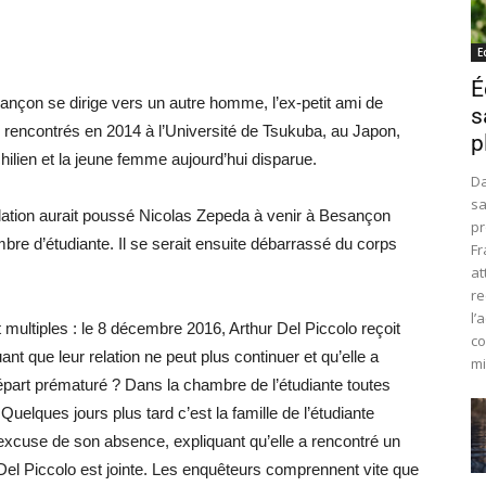
E
É
esançon se dirige vers un autre homme, l’ex-petit ami de
s
 rencontrés en 2014 à l’Université de Tsukuba, au Japon,
p
hilien et la jeune femme aujourd’hui disparue.
Da
sa
relation aurait poussé Nicolas Zepeda à venir à Besançon
pr
e d’étudiante. Il se serait ensuite débarrassé du corps
Fr
at
re
l’
t multiples : le 8 décembre 2016, Arthur Del Piccolo reçoit
co
t que leur relation ne peut plus continuer et qu’elle a
mi
épart prématuré ? Dans la chambre de l’étudiante toutes
uelques jours plus tard c’est la famille de l’étudiante
excuse de son absence, expliquant qu’elle a rencontré un
l Piccolo est jointe. Les enquêteurs comprennent vite que