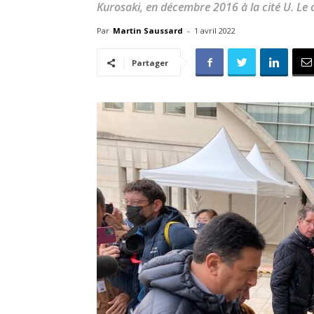
Kurosaki, en décembre 2016 à la cité U. Le c
Par
Martin Saussard
-
1 avril 2022
Partager