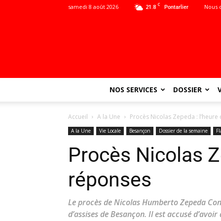
C
samedi 8 août 2026
21.8
Nous 
Pontarlier
NOS SERVICES
DOSSIER
Accueil
A la Une
Procès Nicolas Zepeda : l’heure
A la Une
Vie Locale
Besançon
Dossier de la semaine
Fl
Procès Nicolas Z
réponses
Le procès de Nicolas Humberto Zepeda Cont
d’assises de Besançon. Il est accusé d’avoi