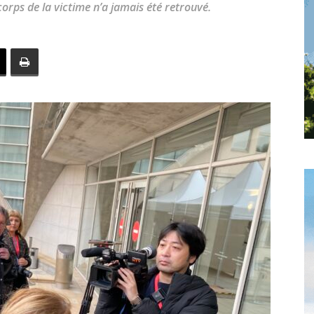
orps de la victime n’a jamais été retrouvé.
toute
l'info
locale
–