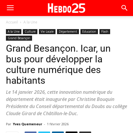
Accueil
A la Une
A la Une
Culture
Vie Locale
Département
Education
Flash
Grand Besançon
Grand Besançon. Icar, un
bus pour développer la
culture numérique des
habitants
Le 14 janvier 2026, cette innovation numérique du
département était inaugurée par Christine Bouquin
Présidente du Conseil départemental du Doubs au collège
Claude Girard de Châtillon-le-Duc.
Par
Yves Quemeneur
-
1 février 2026