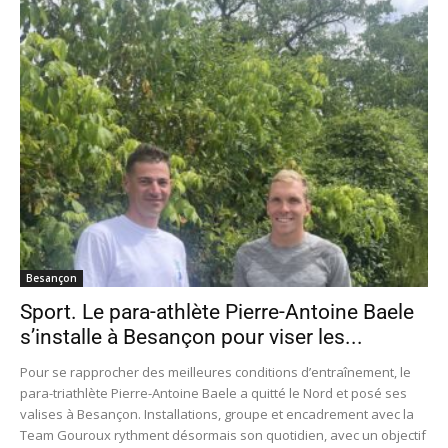
Besançon
Sport. Le para-athlète Pierre-Antoine Baele
s’installe à Besançon pour viser les...
Pour se rapprocher des meilleures conditions d’entraînement, le
para-triathlète Pierre-Antoine Baele a quitté le Nord et posé ses
valises à Besançon. Installations, groupe et encadrement avec la
Team Gouroux rythment désormais son quotidien, avec un objectif