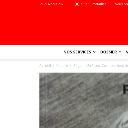
C
jeudi 6 août 2026
15.2
Nous co
Pontarlier
NOS SERVICES
DOSSIER
Accueil
Culture
Région. Un Franc-Comtois vient de 