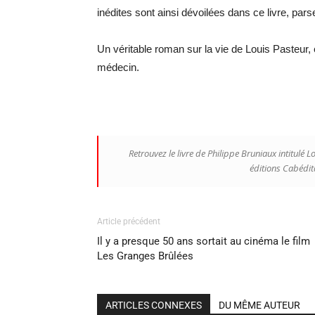
inédites sont ainsi dévoilées dans ce livre, pa
Un véritable roman sur la vie de Louis Pasteur, é
médecin.
Retrouvez le livre de Philippe Bruniaux intitulé
Lo
éditions Cabédita
Article précédent
Il y a presque 50 ans sortait au cinéma le film
Les Granges Brûlées
ARTICLES CONNEXES
DU MÊME AUTEUR