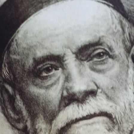
toute
l'info
locale
–