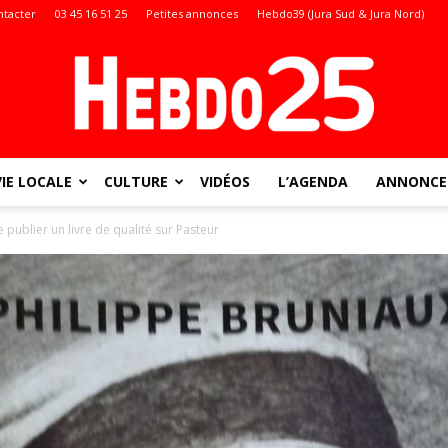
ntacter
03 45 16 51 25
Petites annonces
Hebdo39 (Jura Sud & Jura Nord)
VIE LOCALE
CULTURE
VIDÉOS
L’AGENDA
ANNONCES
Doubs
publier un livre de qualité sur Pasteur
: