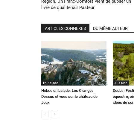
Région. Un Franc-Comtois vient de publier un
livre de qualité sur Pasteur
ARTICLES CONNEXES
DU MÊME AUTEUR
En Balade
A la Une
Hebdo en balade. Les Granges
Doubs. Festi
Dessus et vues sur le château de
équestre, cir
Joux
idées de so