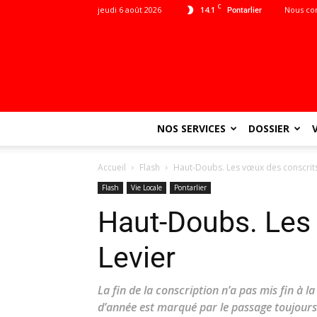
C
jeudi 6 août 2026
14.1
Nous co
Pontarlier
NOS SERVICES
DOSSIER
Accueil
Flash
Haut-Doubs. Les vœux des conscrits
Flash
Vie Locale
Pontarlier
Haut-Doubs. Les 
Levier
La fin de la conscription n’a pas mis fin à 
d’année est marqué par le passage toujours 