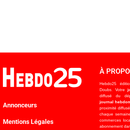
À PROP
Hebdo25 éditi
Doubs. Votre
j
diffusé du d
journal hebdo
Annonceurs
proximité diffus
chaque semaine
commerces locau
Mentions Légales
abonnement dan