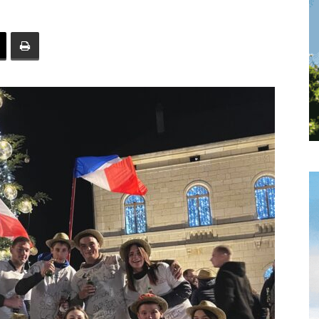
toute
l'info
locale
–