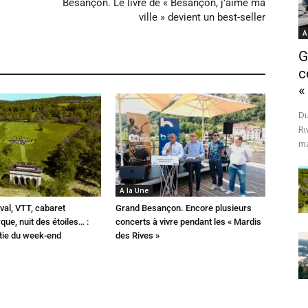
Besançon. Le livre de « Besançon, j’aime ma
ville » devient un best-seller
A
G
c
«
Du
Ri
ma
A la Une
val, VTT, cabaret
Grand Besançon. Encore plusieurs
que, nuit des étoiles… :
concerts à vivre pendant les « Mardis
rtie du week-end
des Rives »