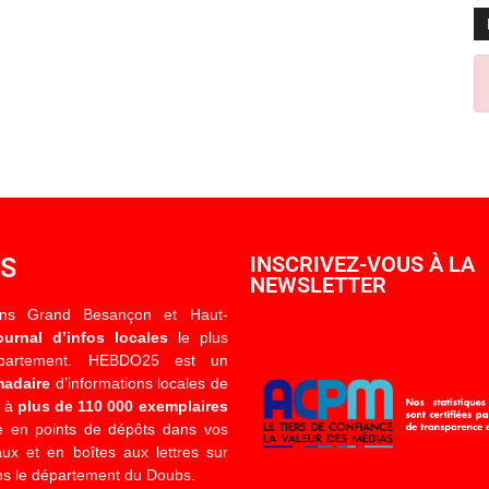
OS
INSCRIVEZ-VOUS À LA
NEWSLETTER
ons Grand Besançon et Haut-
ournal d’infos locales
le plus
épartement. HEBDO25 est un
madaire
d’informations locales de
é à
plus de 110 000 exemplaires
 en points de dépôts dans vos
x et en boîtes aux lettres sur
s le département du Doubs.