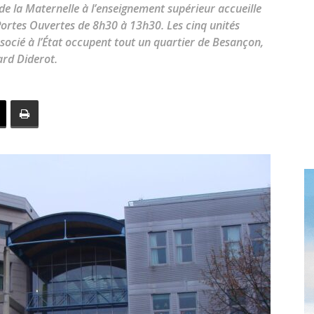
toute
de la Maternelle à l’enseignement supérieur accueille
e Portes Ouvertes de 8h30 à 13h30. Les cinq unités
ocié à l’État occupent tout un quartier de Besançon,
ard Diderot.
l'info
locale
–