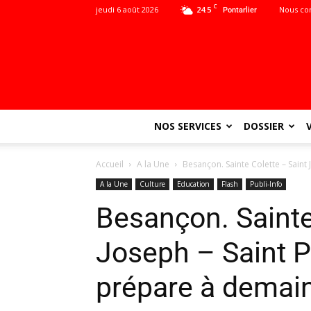
C
jeudi 6 août 2026
24.5
Nous co
Pontarlier
NOS SERVICES
DOSSIER
Accueil
A la Une
Besançon. Sainte Colette – Saint Jo
A la Une
Culture
Education
Flash
Publi-Info
Besançon. Sainte
Joseph – Saint Pau
prépare à demain