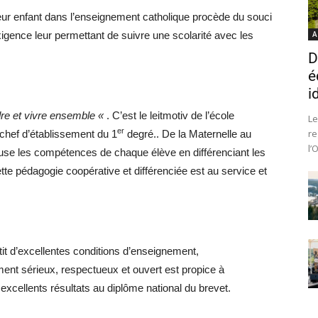
leur enfant dans l’enseignement catholique procède du souci
exigence leur permettant de suivre une scolarité avec les
A
D
é
i
dre et vivre ensemble «
. C’est le leitmotiv de l’école
Le
er
re
 chef d’établissement du 1
degré.. De la Maternelle au
l’
use les compétences de chaque élève en différenciant les
tte pédagogie coopérative et différenciée est au service et
tit d’excellentes conditions d’enseignement,
nt sérieux, respectueux et ouvert est propice à
xcellents résultats au diplôme national du brevet.