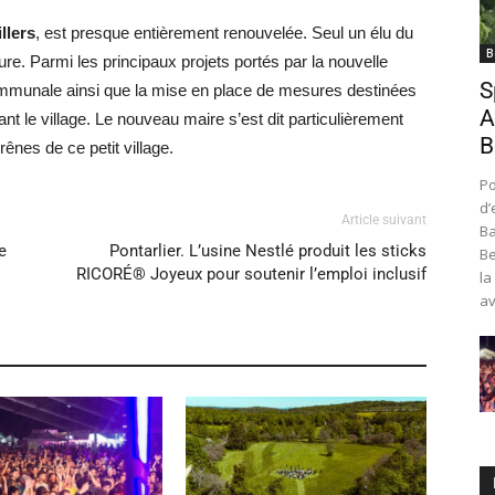
llers
, est presque entièrement renouvelée. Seul un élu du
B
re. Parmi les principaux projets portés par la nouvelle
S
 communale ainsi que la mise en place de mesures destinées
A
rsant le village. Le nouveau maire s’est dit particulièrement
B
rênes de ce petit village.
Po
d’
Article suivant
Ba
e
Pontarlier. L’usine Nestlé produit les sticks
Be
RICORÉ® Joyeux pour soutenir l’emploi inclusif
la
av