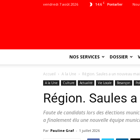
C
vendredi 7 août 2026
14.6
Nous
Pontarlier
NOS SERVICES
DOSSIER
Accueil
A la Une
Région. Saules a un nouveau mair
A la Une
Culture
Actualité
Vie Locale
Besançon
Pol
Région. Saules a
Faute de candidats lors des élections muni
a finalement élu une nouvelle équipe munici
Par
Pauline Graf
-
1 juillet 2026