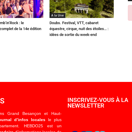
A la Une
mb’in’Rock : le
Doubs. Festival, VTT, cabaret
omplet de la 14e édition
équestre, cirque, nuit des étoiles… :
idées de sortie du week-end
OS
INSCRIVEZ-VOUS À LA
NEWSLETTER
ons Grand Besançon et Haut-
ournal d’infos locales
le plus
épartement. HEBDO25 est un