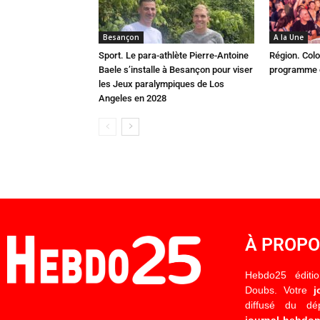
Besançon
A la Une
Sport. Le para-athlète Pierre-Antoine
Région. Colo
Baele s’installe à Besançon pour viser
programme c
les Jeux paralympiques de Los
Angeles en 2028
À PROP
Hebdo25 éditi
Doubs. Votre
j
diffusé du d