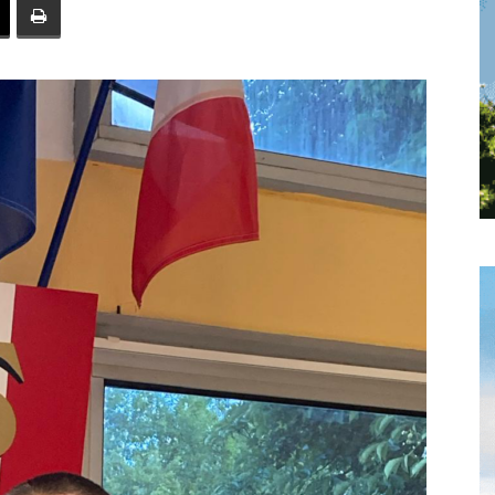
toute
l'info
locale
–