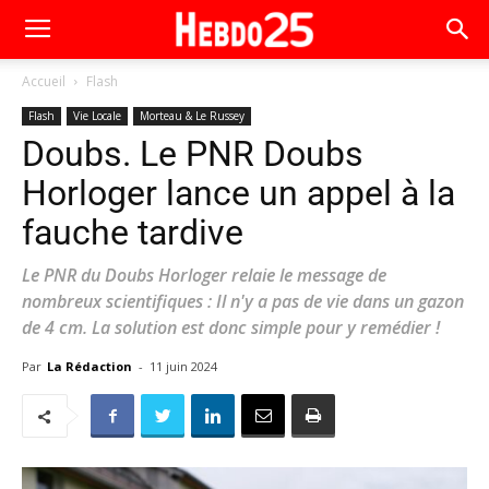
Accueil
Flash
Flash
Vie Locale
Morteau & Le Russey
Doubs. Le PNR Doubs
Horloger lance un appel à la
fauche tardive
Le PNR du Doubs Horloger relaie le message de
nombreux scientifiques : Il n'y a pas de vie dans un gazon
de 4 cm. La solution est donc simple pour y remédier !
Par
La Rédaction
-
11 juin 2024