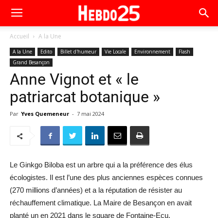
Accueil
A la Une
A la Une
Edito
Billet d'humeur
Vie Locale
Environnement
Flash
Grand Besançon
Anne Vignot et « le
patriarcat botanique »
Par
Yves Quemeneur
-
7 mai 2024
Le Ginkgo Biloba est un arbre qui a la préférence des élus
écologistes. Il est l’une des plus anciennes espèces connues
(270 millions d’années) et a la réputation de résister au
réchauffement climatique. La Maire de Besançon en avait
planté un en 2021 dans le square de Fontaine-Ecu,