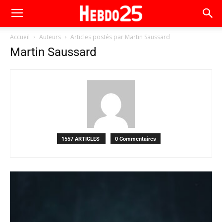
Accueil
Auteurs
Articles postés par Martin Saussard
Martin Saussard
1557 ARTICLES
0 Commentaires