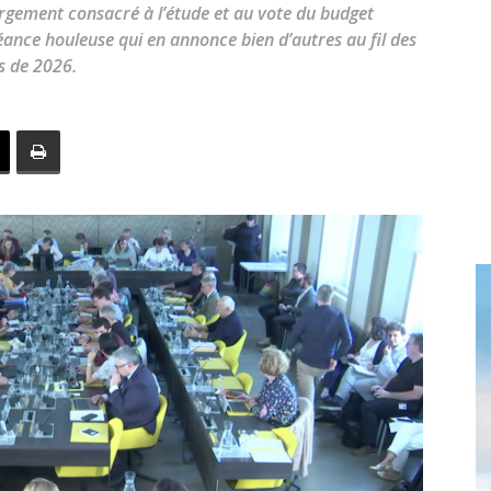
toute
largement consacré à l’étude et au vote du budget
éance houleuse qui en annonce bien d’autres au fil des
s de 2026.
l'info
locale
–