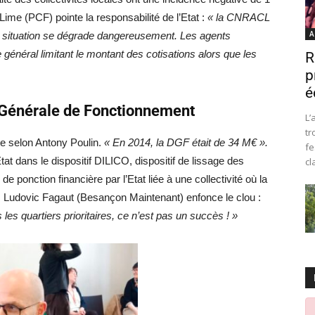
me (PCF) pointe la responsabilité de l’Etat :
« la CNRACL
A
a situation se dégrade dangereusement. Les agents
 général limitant le montant des cotisations alors que les
R
p
é
n Générale de Fonctionnement
L’
tr
te selon Antony Poulin.
« En 2014, la DGF était de 34 M€ ».
fe
tat dans le dispositif DILICO, dispositif de lissage des
cl
e ponction financière par l’Etat liée à une collectivité où la
i. Ludovic Fagaut (Besançon Maintenant) enfonce le clou :
es quartiers prioritaires, ce n’est pas un succès ! »