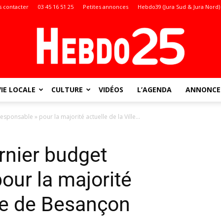
 contacter
03 45 16 51 25
Petites annonces
Hebdo39 (Jura Sud & Jura Nord)
VIE LOCALE
CULTURE
VIDÉOS
L’AGENDA
ANNONCES
Doubs
ponsable » pour la majorité actuelle de la Ville...
rnier budget
:
our la majorité
lle de Besançon