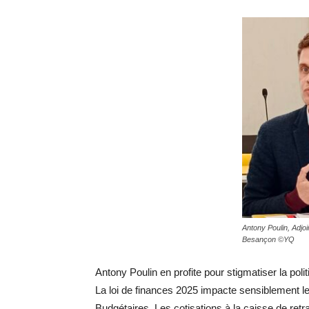
Antony Poulin, Adjoi
Besançon ©YQ
Antony Poulin en profite pour stigmatiser la polit
La loi de finances 2025 impacte sensiblement le
Budgétaires. Les cotisations à la caisse de retra