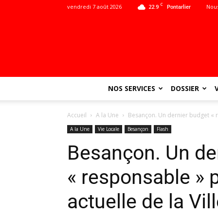
C
vendredi 7 août 2026
22.9
Nous
Pontarlier
NOS SERVICES
DOSSIER
Accueil
A la Une
Besançon. Un dernier budget « res
A la Une
Vie Locale
Besançon
Flash
Besançon. Un de
« responsable » p
actuelle de la Vi