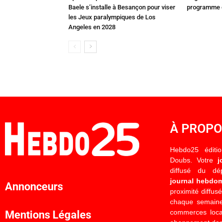
Baele s’installe à Besançon pour viser
programme c
les Jeux paralympiques de Los
Angeles en 2028
À PROP
Hebdo25 éditi
Doubs. Votre
j
diffusé du d
journal hebdo
Annonceurs
proximité diffus
chaque semaine
commerces locau
Mentions Légales