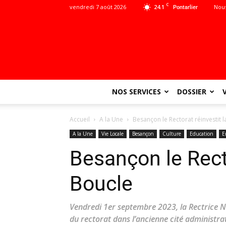
C
vendredi 7 août 2026
24.1
Nous
Pontarlier
NOS SERVICES
DOSSIER
Accueil
A la Une
Besançon le Rectorat réinvestit 
A la Une
Vie Locale
Besançon
Culture
Education
E
Besançon le Recto
Boucle
Vendredi 1er septembre 2023, la Rectrice N
du rectorat dans l’ancienne cité administrat