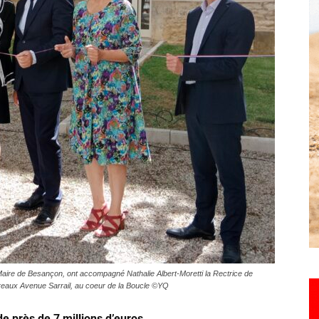
Hebdo25
aire de Besançon, ont accompagné Nathalie Albert-Moretti la Rectrice de
reaux Avenue Sarrail, au coeur de la Boucle ©YQ
e près de 7 millions d’euros