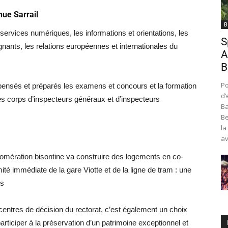
nue Sarrail
B
ervices numériques, les informations et orientations, les
S
ignants, les relations européennes et internationales du
A
B
Po
pensés et préparés les examens et concours et la formation
d’
les corps d’inspecteurs généraux et d’inspecteurs
Ba
Be
la
av
gglomération bisontine va construire des logements en co-
mité immédiate de la gare Viotte et de la ligne de tram : une
es
s centres de décision du rectorat, c’est également un choix
participer à la préservation d’un patrimoine exceptionnel et