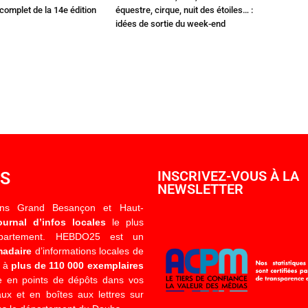
omplet de la 14e édition
équestre, cirque, nuit des étoiles… :
idées de sortie du week-end
OS
INSCRIVEZ-VOUS À LA
NEWSLETTER
ons Grand Besançon et Haut-
ournal d’infos locales
le plus
épartement. HEBDO25 est un
madaire
d’informations locales de
é à
plus de 110 000 exemplaires
 en points de dépôts dans vos
x et en boîtes aux lettres sur