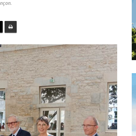
ançon.
toute
l'info
locale
–