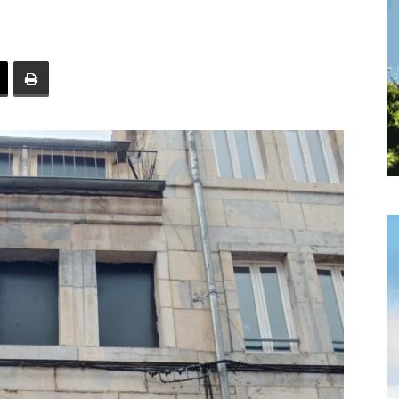
toute
l'info
locale
–