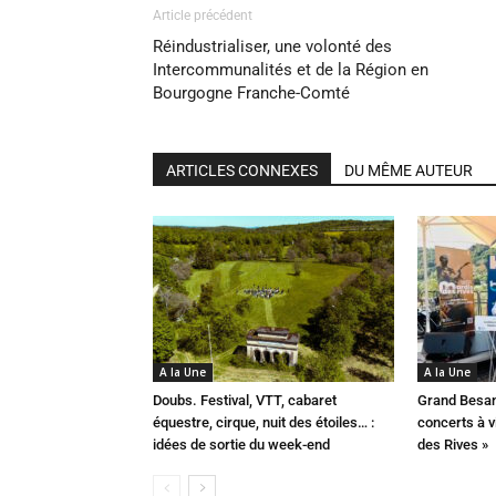
Article précédent
Réindustrialiser, une volonté des
Intercommunalités et de la Région en
Bourgogne Franche-Comté
ARTICLES CONNEXES
DU MÊME AUTEUR
A la Une
A la Une
Doubs. Festival, VTT, cabaret
Grand Besan
équestre, cirque, nuit des étoiles… :
concerts à v
idées de sortie du week-end
des Rives »