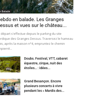
n Balade
ebdo en balade. Les Granges
essus et vues sur le château...
 départ s'effectue depuis le parking du site
rdique des Granges Dessus. Traversez le hameau
is, après la maison n°4, empruntez le chemin
pierré...
Doubs. Festival, VTT, cabaret
équestre, cirque, nuit des
étoiles… : idées...
Grand Besançon. Encore
plusieurs concerts à vivre
pendant les « Mardis des...