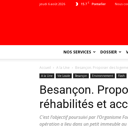
C
jeudi 6 août 2026
15.7
Nous co
Pontarlier
NOS SERVICES
DOSSIER
Accueil
A la Une
Besançon. Proposer des logement
A la Une
Vie Locale
Besançon
Environnement
Flash
Besançon. Propo
réhabilités et ac
C’est l’objectif poursuivi par l’Organisme 
opération a lieu dans un petit immeuble au 