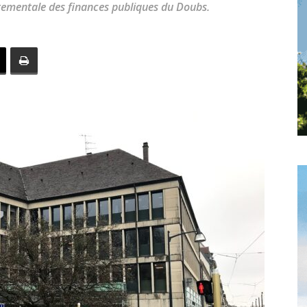
tementale des finances publiques du Doubs.
toute
l'info
locale
–