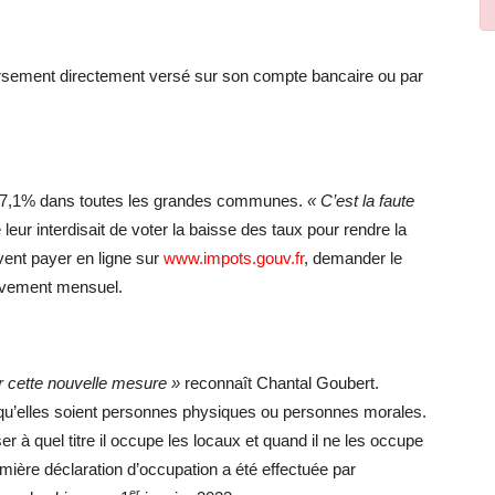
boursement directement versé sur son compte bancaire ou par
e 7,1% dans toutes les grandes communes.
« C’est la faute
 leur interdisait de voter la baisse des taux pour rendre la
vent payer en ligne sur
www.impots.gouv.fr
, demander le
lèvement mensuel.
r cette nouvelle mesure »
reconnaît Chantal Goubert.
s, qu’elles soient personnes physiques ou personnes morales.
r à quel titre il occupe les locaux et quand il ne les occupe
emière déclaration d’occupation a été effectuée par
er