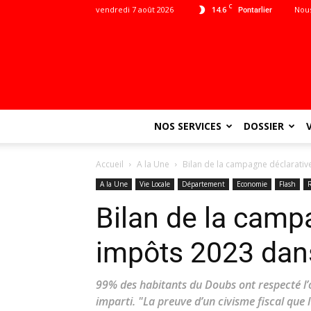
C
vendredi 7 août 2026
14.6
Nous
Pontarlier
NOS SERVICES
DOSSIER
Accueil
A la Une
Bilan de la campagne déclarati
A la Une
Vie Locale
Département
Economie
Flash
Bilan de la camp
impôts 2023 dan
99% des habitants du Doubs ont respecté l’o
imparti. "La preuve d’un civisme fiscal que 