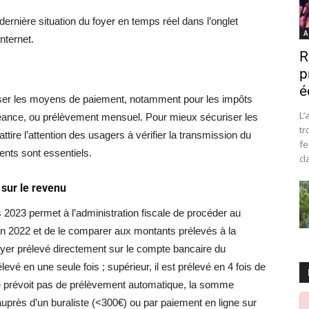
 dernière situation du foyer en temps réel dans l’onglet
A
internet.
R
p
é
ser les moyens de paiement, notamment pour les impôts
L’
héance, ou prélèvement mensuel. Pour mieux sécuriser les
tr
ttire l’attention des usagers à vérifier la transmission du
fe
nts sont essentiels.
cl
 sur le revenu
 2023 permet à l’administration fiscale de procéder au
en 2022 et de le comparer aux montants prélevés à la
 payer prélevé directement sur le compte bancaire du
levé en une seule fois ; supérieur, il est prélevé en 4 fois de
e prévoit pas de prélèvement automatique, la somme
auprès d’un buraliste (<300€) ou par paiement en ligne sur