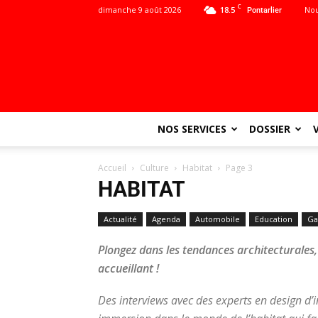
C
dimanche 9 août 2026
18.5
Nou
Pontarlier
NOS SERVICES
DOSSIER
Accueil
Culture
Habitat
Page 3
HABITAT
Actualité
Agenda
Automobile
Education
Ga
Plongez dans les tendances architecturales, 
accueillant !
Des interviews avec des experts en design d’i