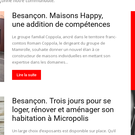
façonne notre communauté.
toute
Besançon. Maisons Happy,
une addition de compétences
Le groupe familial Coppola, ancré dans le territoire franc-
l'info
comtois Romain Coppola, le dirigeant du groupe de
Mamirolle, souhaite donner un nouvel élan à ce
constructeur de maisons individuelles en mettant son
expertise dans les domaines...
Lire la suite
locale
Besançon. Trois jours pour se
loger, rénover et aménager son
habitation à Micropolis
–
Un large choix d’exposants est disponible sur place. Qu’il