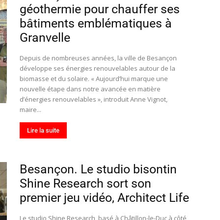
géothermie pour chauffer ses
bâtiments emblématiques à
Granvelle
Depuis de nombreuses années, la ville de Besançon
développe ses énergies renouvelables autour de la
biomasse et du solaire. « Aujourd’hui marque une
nouvelle étape dans notre avancée en matière
d’énergies renouvelables », introduit Anne Vignot,
maire...
Lire la suite
Besançon. Le studio bisontin
Shine Research sort son
premier jeu vidéo, Architect Life
Le studio Shine Research, basé à Châtillon-le-Duc à côté