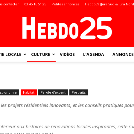
s contacter
03 45 16 51 25
Petites annonces
Hebdo39 (Jura Sud & Jura Nord
VIE LOCALE
CULTURE
VIDÉOS
L’AGENDA
ANNONCES
Doubs
stronomie
Habitat
Parole d'expert
Portraits
:
les projets résidentiels innovants, et les conseils pratiques pou
ntérieur aux histoires de rénovations locales inspirantes, cette r