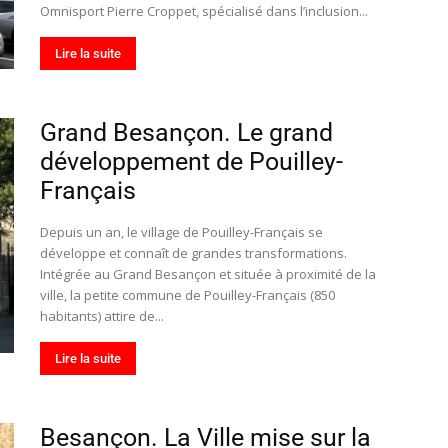
Omnisport Pierre Croppet, spécialisé dans l’inclusion...
Lire la suite
Grand Besançon. Le grand
développement de Pouilley-
Français
Depuis un an, le village de Pouilley-Français se
développe et connaît de grandes transformations.
Intégrée au Grand Besançon et située à proximité de la
ville, la petite commune de Pouilley-Français (850
habitants) attire de...
Lire la suite
Besançon. La Ville mise sur la