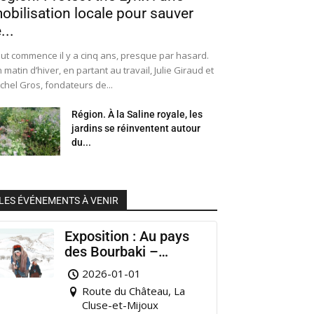
obilisation locale pour sauver
...
ut commence il y a cinq ans, presque par hasard.
 matin d’hiver, en partant au travail, Julie Giraud et
chel Gros, fondateurs de...
Région. À la Saline royale, les
jardins se réinventent autour
du...
LES ÉVÉNEMENTS À VENIR
Exposition : Au pays
des Bourbaki –
Musée Municipal
2026-01-01
Pontarlier
Route du Château, La
Cluse-et-Mijoux