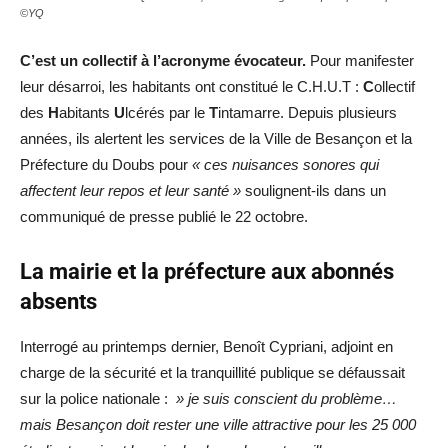
©YQ
C’est un collectif à l’acronyme évocateur.
Pour manifester
leur désarroi, les habitants ont constitué le C.H.U.T :
C
ollectif
des
H
abitants
U
lcérés par le
T
intamarre. Depuis plusieurs
années, ils alertent les services de la Ville de Besançon et la
Préfecture du Doubs pour
« ces nuisances sonores qui
affectent leur repos et leur santé »
soulignent-ils dans un
communiqué de presse publié le 22 octobre.
La mairie et la préfecture aux abonnés
absents
Interrogé au printemps dernier, Benoît Cypriani, adjoint en
charge de la sécurité et la tranquillité publique se défaussait
sur la police nationale :
» je suis conscient du problème…
mais Besançon doit rester une ville attractive pour les 25 000