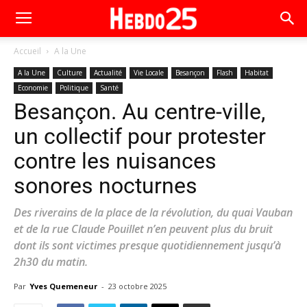
Accueil
A la Une
A la Une
Culture
Actualité
Vie Locale
Besançon
Flash
Habitat
Economie
Politique
Santé
Besançon. Au centre-ville,
un collectif pour protester
contre les nuisances
sonores nocturnes
Des riverains de la place de la révolution, du quai Vauban
et de la rue Claude Pouillet n’en peuvent plus du bruit
dont ils sont victimes presque quotidiennement jusqu’à
2h30 du matin.
Par
Yves Quemeneur
-
23 octobre 2025