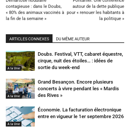
Demartose nodulaire
Pontarlier. Une conférence
contagieuse : dans le Doubs,
autour de la dette publique
« 80% des animaux vaccinés à
pour « renouer les habitants à
la fin de la semaine »
la politique »
ARTICLES CONNEXES
DU MÊME AUTEUR
Doubs. Festival, VTT, cabaret équestre,
cirque, nuit des étoiles… : idées de
sortie du week-end
A la Une
Grand Besançon. Encore plusieurs
concerts à vivre pendant les « Mardis
des Rives »
A la Une
Économie. La facturation électronique
entre en vigueur le 1er septembre 2026
A la Une