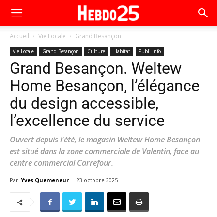
Accueil
Vie Locale
Grand Besançon
Vie Locale
Grand Besançon
Culture
Habitat
Publi-Info
Grand Besançon. Weltew
Home Besançon, l’élégance
du design accessible,
l’excellence du service
Ouvert depuis l'été, le magasin Weltew Home Besançon
est situé dans la zone commerciale de Valentin, face au
centre commercial Carrefour.
Par
Yves Quemeneur
-
23 octobre 2025