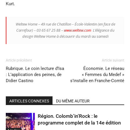
Kurt.
Weltew Home – 49 rue de Chatillon – École-Valentin (en face de
Carrefour) – 03 65 67 25 88 –
www.weltew.com
L’élégance du
design Weltew Home à découvrir du mardi au samedi
Article précédent
Article suivant
Rubrique. Le coin lecture d’Isa
Économie. Le réseau
: L’application des peines, de
« Femmes du Medef »
Didier Castino
s’installe en Franche-Comté
ARTICLES CONNEXES
DU MÊME AUTEUR
Région. Colomb’in’Rock : le
programme complet de la 14e édition