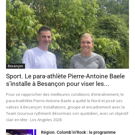
Besançon
Sport. Le para-athlète Pierre-Antoine Baele
s’installe à Besançon pour viser les...
Pour se rapprocher des meilleures conditions d’entraînement, le
para-triathlète Pierre-Antoine Baele a quitté le Nord et posé ses
valises à Besançon. Installations, groupe et encadrement avec la
Team Gouroux rythment désormais son quotidien, avec un objectif
clair en tête : Los Angeles 2028.
Région. Colomb’in’Rock : le programme