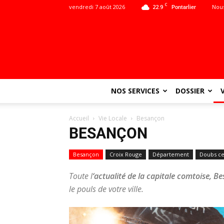
C
vendredi 7 août 2026
22.9
Nous
Pontarlier
NOS SERVICES
DOSSIER
Accueil
Vie Locale
Besançon
BESANÇON
Besançon
Croix Rouge
Département
Doubs ce
Toute l
‘actualité de la capitale comtoise, B
le pouls de votre ville.