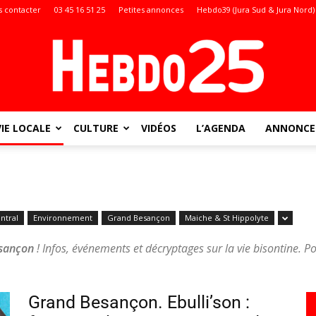
 contacter
03 45 16 51 25
Petites annonces
Hebdo39 (Jura Sud & Jura Nord)
VIE LOCALE
CULTURE
VIDÉOS
L’AGENDA
ANNONCES
Doubs
ntral
Environnement
Grand Besançon
Maiche & St Hippolyte
:
esançon
! Infos, événements et décryptages sur la vie bisontine. Po
Grand Besançon. Ebulli’son :