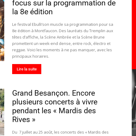
focus sur la programmation de
toute
la 8e édition
Le festival Ebulli’son muscle sa programmation pour sa
8e édition à Montfaucon. Des lauréats du Tremplin aux
têtes d’affiche, la Scène Ambrée et la Scène Brune
l'info
promettent un week-end dense, entre rock, électro et
reggae. Voici les moments à ne pas manquer, avec les
principaux horaires.
Lire la suite
locale
Grand Besançon. Encore
plusieurs concerts à vivre
pendant les « Mardis des
Rives »
–
Du 7 juillet au 25 août, les concerts des « Mardis des