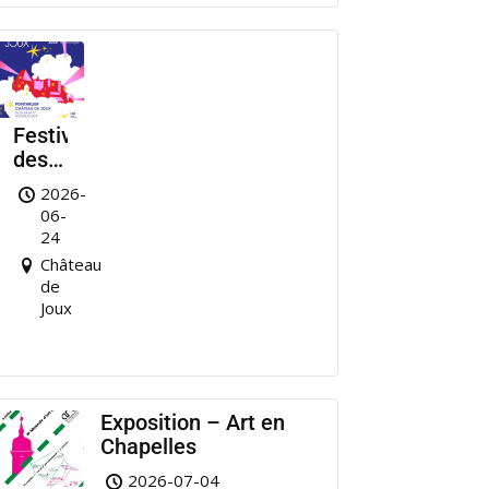
Festival
des
Nuits
2026-
de
06-
Joux
24
Château
de
Joux
Exposition – Art en
Chapelles
2026-07-04