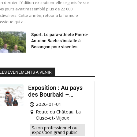
an dernier, l’édition exceptionnelle organisée sur
ois jours avait rassemblé plus de 22 000
stivaliers. Cette année, retour à la formule
assique qui a...
Sport. Le para-athlète Pierre-
Antoine Baele s’installe à
Besançon pour viser les...
LES ÉVÉNEMENTS À VENIR
Exposition : Au pays
des Bourbaki –
Musée Municipal
2026-01-01
Pontarlier
Route du Château, La
Cluse-et-Mijoux
Salon professionnel ou
exposition grand public