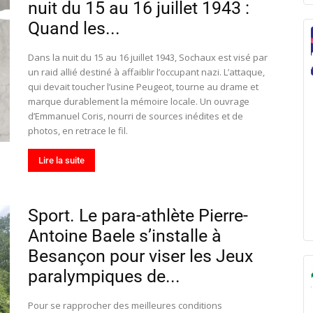
nuit du 15 au 16 juillet 1943 :
Quand les...
Dans la nuit du 15 au 16 juillet 1943, Sochaux est visé par
un raid allié destiné à affaiblir l’occupant nazi. L’attaque,
qui devait toucher l’usine Peugeot, tourne au drame et
marque durablement la mémoire locale. Un ouvrage
d’Emmanuel Coris, nourri de sources inédites et de
photos, en retrace le fil.
Lire la suite
Sport. Le para-athlète Pierre-
Antoine Baele s’installe à
Besançon pour viser les Jeux
paralympiques de...
Pour se rapprocher des meilleures conditions