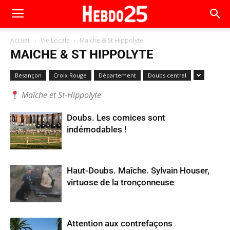
Accueil
Vie Locale
Maiche & St Hippolyte
MAICHE & ST HIPPOLYTE
Besançon
Croix Rouge
Département
Doubs central
Maîche et St-Hippolyte
Doubs. Les comices sont
indémodables !
Haut-Doubs. Maîche. Sylvain Houser,
virtuose de la tronçonneuse
Attention aux contrefaçons