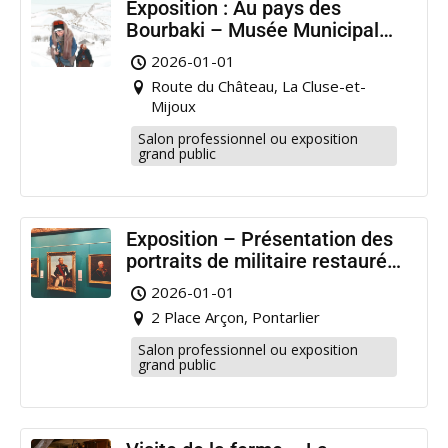
Exposition : Au pays des
Bourbaki – Musée Municipal
Pontarlier
2026-01-01
Route du Château, La Cluse-et-
Mijoux
Salon professionnel ou exposition
grand public
Exposition – Présentation des
portraits de militaire restaurés
à Pontarlier
2026-01-01
2 Place Arçon, Pontarlier
Salon professionnel ou exposition
grand public