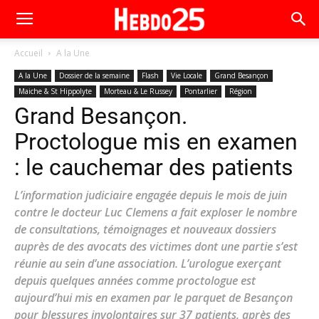
Accueil
A la Une
A la Une
Dossier de la semaine
Flash
Vie Locale
Grand Besançon
Maiche & St Hippolyte
Morteau & Le Russey
Pontarlier
Région
Grand Besançon.
Proctologue mis en examen
: le cauchemar des patients
L’information judiciaire engagée depuis le mois de juin
contre le docteur Luc Clemens a fait exploser le nombre
de consultations, témoignages et nouveaux dossiers
auprès de des avocats des victimes dont une partie s’est
réunie au sein d’une association. L’urologue exerçant
depuis quelques années comme proctologue est
aujourd’hui mis en examen par le parquet de Besançon
pour blessures involontaires sur 37 patients, après des