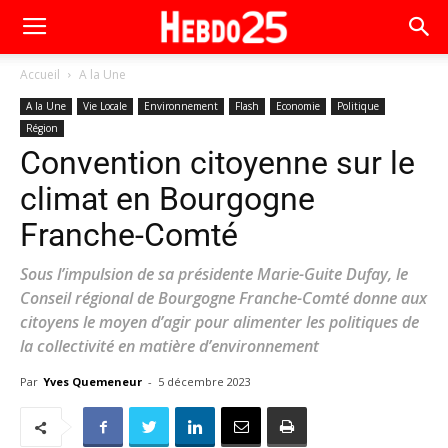
Accueil
A la Une
A la Une
Vie Locale
Environnement
Flash
Economie
Politique
Région
Convention citoyenne sur le
climat en Bourgogne
Franche-Comté
Sous l’impulsion de sa présidente Marie-Guite Dufay, le
Conseil régional de Bourgogne Franche-Comté donne aux
citoyens le moyen d’agir pour alimenter les politiques de
la collectivité en matière d’environnement
Par
Yves Quemeneur
-
5 décembre 2023