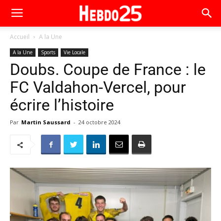
Accueil
A la Une
A la Une
Sports
Vie Locale
Doubs. Coupe de France : le
FC Valdahon-Vercel, pour
écrire l’histoire
Par
Martin Saussard
-
24 octobre 2024