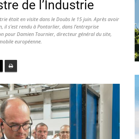
stre de l’Industrie
toute
rie était en visite dans le Doubs le 15 juin. Après avoir
 il s’est rendu à Pontarlier, dans l’entreprise
n pour Damien Tournier, directeur général du site,
utomobile européenne.
l'info
locale
–