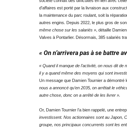
société connaît des difficultés en lien avec cel
d’affaires est porté par la livraison aux constr
la maintenance du parc roulant, soit la réparat
autres engins. Depuis 2022, le plus gros de son
même chose sur les salariés »
, détaille Damie
Valves à Pontarlier. Désormais, 385 salariés trav
« On n’arrivera pas à se battre a
« Quand il manque de l’activité, on nous dit de 
il y a quand même des moyens qui sont investis, 
Un message que Damien Tournier a démontré lor
nous a annoncé qu’en 2035, on arrêtait le véhicu
autre chose, donc on a arrêté de les livrer ».
Or, Damien Tournier l’a bien rappelé, une entrep
investissent. Nos actionnaires sont au Japon, 
groupe, nos principaux concurrents sont les ent