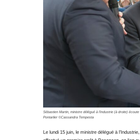
Sébastien Martin, ministre délégué à l'Industrie (à droite) écout
Pontarlier ©Cassandra Tempesta
Le lundi 15 juin, le ministre délégué à l’Industri