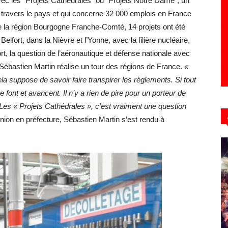
vec les “Projets Cathédrales” ou “Projets Notre Dame”, un
travers le pays et qui concerne 32 000 emplois en France
 de la région Bourgogne Franche-Comté, 14 projets ont été
Belfort, dans la Nièvre et l’Yonne, avec la filière nucléaire,
rt, la question de l’aéronautique et défense nationale avec
 Sébastien Martin réalise un tour des régions de France.
«
a suppose de savoir faire transpirer les règlements. Si tout
font et avancent. Il n’y a rien de pire pour un porteur de
s. Les « Projets Cathédrales », c’est vraiment une question
ion en préfecture, Sébastien Martin s’est rendu à