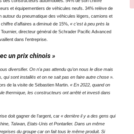
les des constructeurs automobiles. 54% de son chiffre
ucteurs et équipementiers de véhicules neufs. 34% relève de
ion autour du pneumatique des véhicules légers, camions et
 chiffre d’affaires a diminué de 15%,
« c’est à peu près la
n Tournier, directeur général de Schrader Pacific Advanced
aillent dans l’entreprise.
vec un prix chinois »
nous diversifier. On n’a pas attendu qu’on nous le dise mais
qui sont installés et on ne sait pas en faire autre chose ».
s de la visite de Sébastien Martin.
« En 2022, quand on
le thermique, les constructeurs ont arrêté et investi dans
rise doit gagner de l’argent, car
« derrière il y a des gens qui
Chine, Taïwan, Etats-Unis et Pontarlier. Dans un même
reprises du groupe car on fait tous le même produit. Si