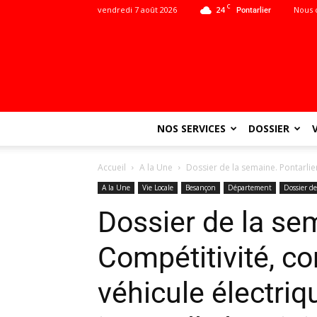
C
vendredi 7 août 2026
24
Nous 
Pontarlier
NOS SERVICES
DOSSIER
Accueil
A la Une
Dossier de la semaine. Pontarlier 
A la Une
Vie Locale
Besançon
Département
Dossier d
Dossier de la sem
Compétitivité, c
véhicule électriq