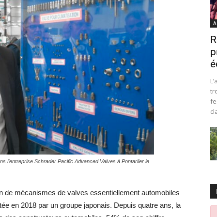
A
R
p
é
L’
tr
fe
cl
dans l’entreprise Schrader Pacific Advanced Valves à Pontarlier le
tion de mécanismes de valves essentiellement automobiles
tée en 2018 par un groupe japonais. Depuis quatre ans, la