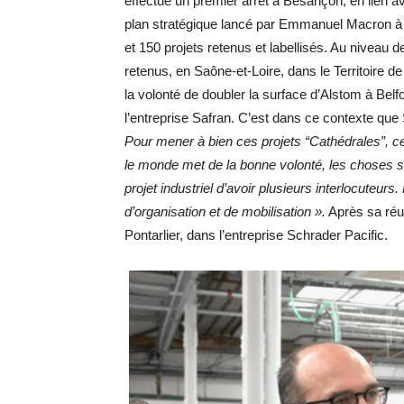
effectué un premier arrêt à Besançon, en lien a
plan stratégique lancé par Emmanuel Macron à 
et 150 projets retenus et labellisés. Au niveau
retenus, en Saône-et-Loire, dans le Territoire de 
la volonté de doubler la surface d’Alstom à Belfo
l’entreprise Safran. C’est dans ce contexte que
Pour mener à bien ces projets “Cathédrales”, cel
le monde met de la bonne volonté, les choses se 
projet industriel d’avoir plusieurs interlocuteur
d’organisation et de mobilisation ».
Après sa réun
Pontarlier, dans l’entreprise Schrader Pacific.