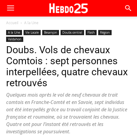
Accueil
A la Une
A la Une
Vie Locale
Besançon
Doubs central
Flash
Région
Valdahon
Doubs. Vols de chevaux
Comtois : sept personnes
interpellées, quatre chevaux
retrouvés
Quelques mois après le vol de neuf chevaux de trait
comtois en Franche-Comté et en Savoie, sept individus
ont été interpellés grâce au travail conjoint de la Justice
française et roumaine, où se trouvaient les chevaux.
Quatre ont pour l’instant été retrouvés et les
investigations se poursuivent.