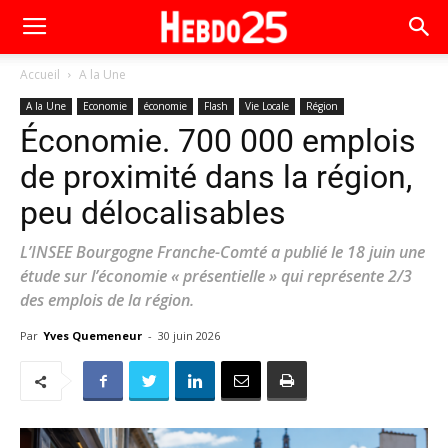
Accueil
A la Une
A la Une
Economie
économie
Flash
Vie Locale
Région
Économie. 700 000 emplois
de proximité dans la région,
peu délocalisables
L’INSEE Bourgogne Franche-Comté a publié le 18 juin une
étude sur l’économie « présentielle » qui représente 2/3
des emplois de la région.
Par
Yves Quemeneur
-
30 juin 2026