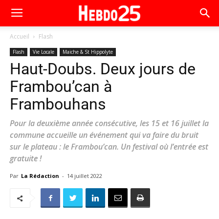
Accueil
Flash
Flash
Vie Locale
Maiche & St Hippolyte
Haut-Doubs. Deux jours de
Frambou’can à
Frambouhans
Pour la deuxième année consécutive, les 15 et 16 juillet la
commune accueille un événement qui va faire du bruit
sur le plateau : le Frambou’can. Un festival où l’entrée est
gratuite !
Par
La Rédaction
-
14 juillet 2022