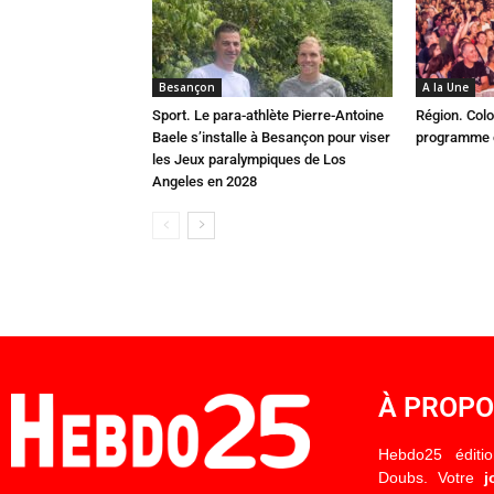
Besançon
A la Une
Sport. Le para-athlète Pierre-Antoine
Région. Colo
Baele s’installe à Besançon pour viser
programme c
les Jeux paralympiques de Los
Angeles en 2028
À PROP
Hebdo25 éditi
Doubs. Votre
j