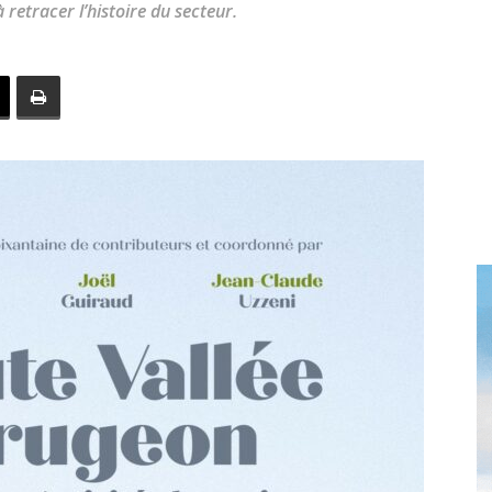
 retracer l’histoire du secteur.
toute
l'info
locale
–