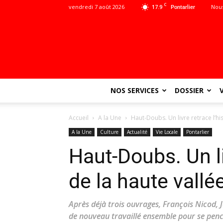
C
vendredi 7 août 2026
17.9
Nous
Pontarlier
NOS SERVICES
DOSSIER
Accueil
A la Une
Haut-Doubs. Un livre retrace l’hi
A la Une
Culture
Actualité
Vie Locale
Pontarlier
Haut-Doubs. Un li
de la haute vall
Après déjà trois ouvrages, François Nicod, 
de nouveau travaillé ensemble pour se pench