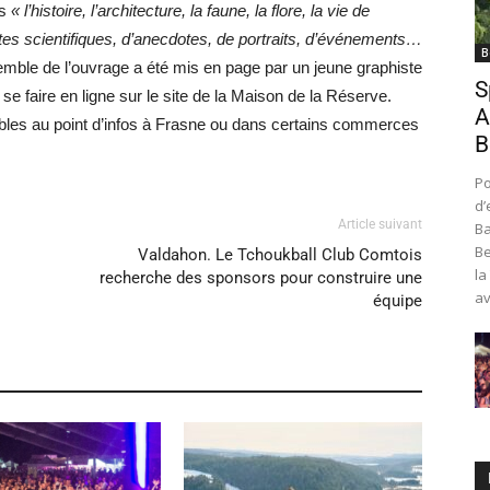
es
« l’histoire, l’architecture, la faune, la flore, la vie de
extes scientifiques, d’anecdotes, de portraits, d’événements…
B
emble de l’ouvrage a été mis en page par un jeune graphiste
S
t se faire en ligne sur le site de la Maison de la Réserve.
A
nibles au point d’infos à Frasne ou dans certains commerces
B
Po
d’
Article suivant
Ba
Be
Valdahon. Le Tchoukball Club Comtois
la
recherche des sponsors pour construire une
av
équipe