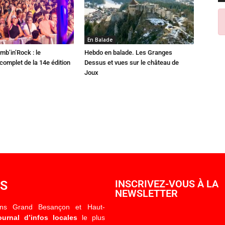
En Balade
mb’in’Rock : le
Hebdo en balade. Les Granges
omplet de la 14e édition
Dessus et vues sur le château de
Joux
OS
INSCRIVEZ-VOUS À LA
NEWSLETTER
ons Grand Besançon et Haut-
ournal d’infos locales
le plus