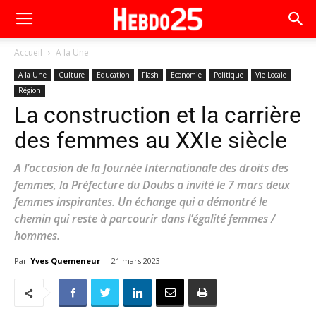
Accueil
A la Une
A la Une
Culture
Education
Flash
Economie
Politique
Vie Locale
Région
La construction et la carrière
des femmes au XXIe siècle
A l’occasion de la Journée Internationale des droits des
femmes, la Préfecture du Doubs a invité le 7 mars deux
femmes inspirantes. Un échange qui a démontré le
chemin qui reste à parcourir dans l’égalité femmes /
hommes.
Par
Yves Quemeneur
-
21 mars 2023