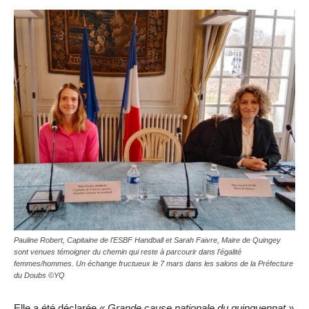
Pauline Robert, Capitaine de l'ESBF Handball et Sarah Faivre, Maire de Quingey
sont venues témoigner du chemin qui reste à parcourir dans l'égalité
femmes/hommes. Un échange fructueux le 7 mars dans les salons de la Préfecture
du Doubs ©YQ
Elle a été déclarée
« Grande cause nationale du quinquennat »