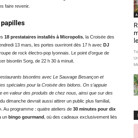
s faire revenir.
A
 papilles
R
m
es
18 prestataires installés à Micropolis
, la Croisée des
le
vendredi 13 mars, les portes ouvriront dès 17 h avec
DJ
To
groupe de rock électro-pop lyonnais. Le point d’orgue de
Un
ker bisontin
Sorg
, de 22 h 30 à minuit.
Mi
restaurants bisontins avec Le Sauvage Besançon et
s spéciales pour la Croisée des bidons. On s’appuie
 en valeur des produits de chez nous, ainsi que sur des
u dimanche devrait aussi attirer un public plus familial,
 ». Au programme : quatre ateliers de
30 minutes pour dix
ra un
bingo gourmand
, où des cadeaux exclusivement liés