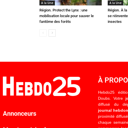
A la Une
A la Une
Région. Protect the Lynx : une
Région. À la 
mobilisation locale pour sauver le
se réinvent
fantôme des forêts
insectes
À PROP
Hebdo25 éditi
Doubs. Votre
j
diffusé du d
journal hebdo
Annonceurs
proximité diffus
chaque semaine