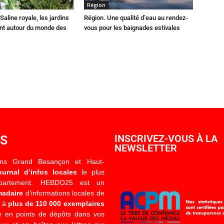
Région
Saline royale, les jardins
Région. Une qualité d’eau au rendez-
ent autour du monde des
vous pour les baignades estivales
OS
INSCRIVEZ-VOUS À LA
NEWSLETTER
ons Grand Besançon et Haut-
ournal d’infos locales
le plus
épartement. HEBDO25 est un
madaire
d’informations locales de
é à
plus de 110 000 exemplaires
 en points de dépôts dans vos