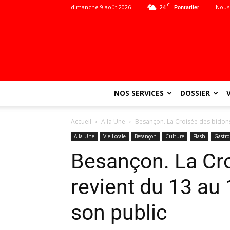
C
dimanche 9 août 2026
24
Nous
Pontarlier
NOS SERVICES
DOSSIER
Accueil
A la Une
Besançon. La Croisée des bidons
A la Une
Vie Locale
Besançon
Culture
Flash
Gastr
Besançon. La Cr
revient du 13 au
son public