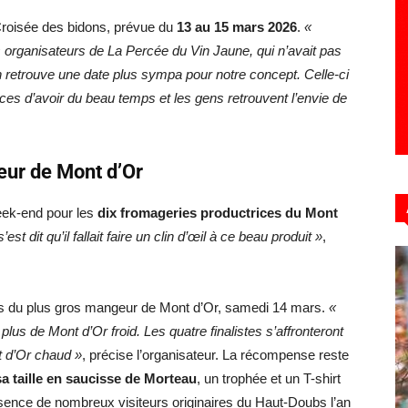
roisée des bidons, prévue du
13 au 15 mars 2026
.
«
s organisateurs de
La Percée du Vin Jaune
, qui n’avait pas
on retrouve une date plus sympa pour notre concept. Celle-ci
ances d’avoir du beau temps et les gens retrouvent l’envie de
eur de Mont d’Or
eek-end pour les
dix fromageries productrices du Mont
’est dit qu’il fallait faire un clin d’œil à ce beau produit »
,
rs du plus gros mangeur de Mont d’Or, samedi 14 mars.
«
lus de Mont d’Or froid. Les quatre finalistes s’affronteront
t d’Or chaud »
, précise l’organisateur. La récompense reste
a taille en saucisse de Morteau
, un trophée et un T-shirt
sence de nombreux visiteurs originaires du Haut-Doubs l’an