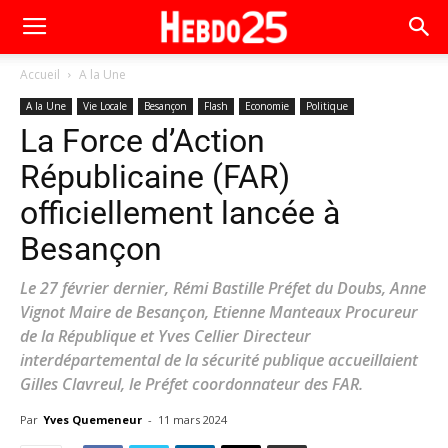
Accueil
A la Une
A la Une
Vie Locale
Besançon
Flash
Economie
Politique
La Force d’Action
Républicaine (FAR)
officiellement lancée à
Besançon
Le 27 février dernier, Rémi Bastille Préfet du Doubs, Anne
Vignot Maire de Besançon, Etienne Manteaux Procureur
de la République et Yves Cellier Directeur
interdépartemental de la sécurité publique accueillaient
Gilles Clavreul, le Préfet coordonnateur des FAR.
Par
Yves Quemeneur
-
11 mars 2024