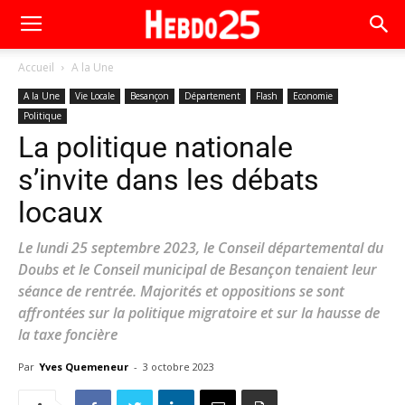
Accueil
A la Une
A la Une
Vie Locale
Besançon
Département
Flash
Economie
Politique
La politique nationale
s’invite dans les débats
locaux
Le lundi 25 septembre 2023, le Conseil départemental du
Doubs et le Conseil municipal de Besançon tenaient leur
séance de rentrée. Majorités et oppositions se sont
affrontées sur la politique migratoire et sur la hausse de
la taxe foncière
Par
Yves Quemeneur
-
3 octobre 2023