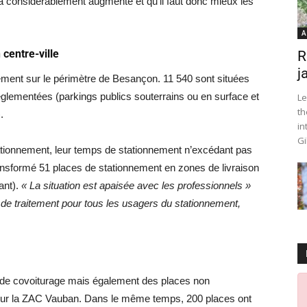
 a considérablement augmenté et qu’il faut donc mieux les
A
centre-ville
R
j
nement sur le périmètre de Besançon. 11 540 sont situées
réglementées (parkings publics souterrains ou en surface et
Le
th
.
in
Gi
ationnement, leur temps de stationnement n’excédant pas
transformé 51 places de stationnement en zones de livraison
ant).
« La situation est apaisée avec les professionnels »
 de traitement pour tous les usagers du stationnement,
e covoiturage mais également des places non
sur la ZAC Vauban. Dans le même temps, 200 places ont