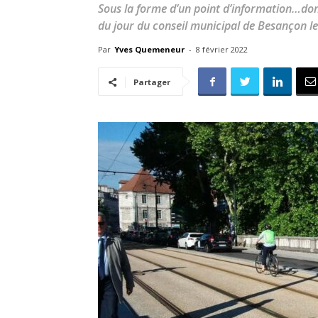
Sous la forme d’un point d’information…donc
du jour du conseil municipal de Besançon le
Par
Yves Quemeneur
-
8 février 2022
Partager