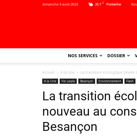
C
dimanche 9 août 2026
25.1
Nou
Pontarlier
NOS SERVICES
DOSSIER
Accueil
A la Une
La transition écologique s’invit
A la Une
Vie Locale
Besançon
Environnement
Flash
La transition éco
nouveau au conse
Besançon