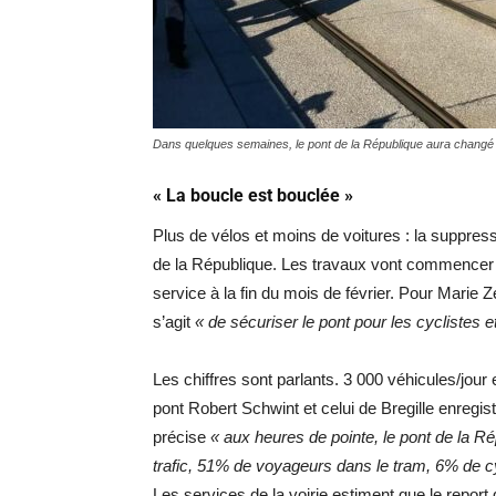
Dans quelques semaines, le pont de la République aura changé d
« La boucle est bouclée »
Plus de vélos et moins de voitures : la suppress
de la République. Les travaux vont commencer 
service à la fin du mois de février. Pour Marie 
s’agit
« de sécuriser le pont pour les cyclistes et
Les chiffres sont parlants. 3 000 véhicules/jou
pont Robert Schwint et celui de Bregille enregis
précise
« aux heures de pointe, le pont de la R
trafic, 51% de voyageurs dans le tram, 6% de cy
Les services de la voirie estiment que le report