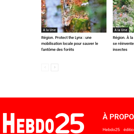
A la Une
A la Une
Région. Protect the Lynx : une
Région. À la 
mobilisation locale pour sauver le
se réinvent
fantôme des forêts
insectes
À PROP
Hebdo25 éditi