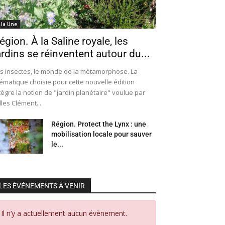
 la Une
égion. À la Saline royale, les
ardins se réinventent autour du...
s insectes, le monde de la métamorphose. La
ématique choisie pour cette nouvelle édition
tègre la notion de "jardin planétaire" voulue par
lles Clément...
Région. Protect the Lynx : une
mobilisation locale pour sauver
le...
LES ÉVÉNEMENTS À VENIR
Il n’y a actuellement aucun évènement.