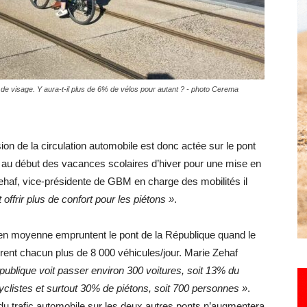
Hebdo25
e visage. Y aura-t-il plus de 6% de vélos pour autant ? - photo Cerema
ion de la circulation automobile est donc actée sur le pont
au début des vacances scolaires d’hiver pour une mise en
Zehaf, vice-présidente de GBM en charge des mobilités il
 offrir plus de confort pour les piétons »
.
r en moyenne empruntent le pont de la République quand le
trent chacun plus de 8 000 véhicules/jour. Marie Zehaf
épublique voit passer environ 300 voitures, soit 13% du
clistes et surtout 30% de piétons, soit 700 personnes »
.
 du trafic automobile sur les deux autres ponts n’augmentera