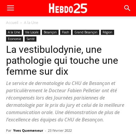
Accueil
A la Une
A la Une
Vie Locale
Besançon
Flash
Grand Besançon
Région
Economie
Santé
La vestibulodynie, une
pathologie qui touche une
femme sur dix
Le service de dermatologie du CHU de Besançon et
particulièrement le Docteur Fabien Pelletier ont été
récompensés lors des Journées parisiennes de
dermatologie par le prix du jury et celui de la meilleure
communication orale. Une démonstration de plus de
l’excellence des équipes du CHU de Besançon.
Par
Yves Quemeneur
-
23 février 2022