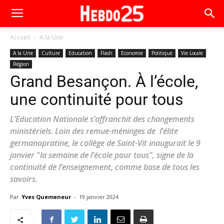
Accueil
A la Une
A la Une
Culture
Education
Flash
Economie
Politique
Vie Locale
Région
Grand Besançon. À l’école,
une continuité pour tous
L’Education Nationale s’affranchit des changements
ministériels. Loin des remue-méninges de l’élite
germanopratine, le collège de Saint-Vit inaugurait le 9
janvier "la semaine de l’école pour tous", signe de la
continuité de l’enseignement, comme base de tous les
savoirs.
Par
Yves Quemeneur
-
19 janvier 2024