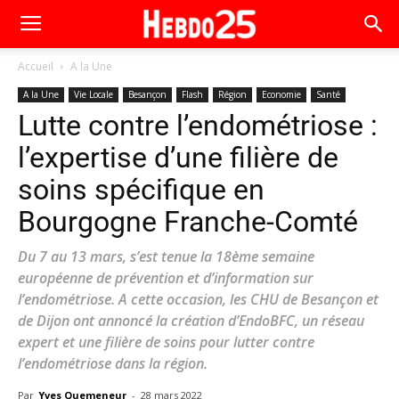
Accueil
A la Une
A la Une
Vie Locale
Besançon
Flash
Région
Economie
Santé
Lutte contre l’endométriose :
l’expertise d’une filière de
soins spécifique en
Bourgogne Franche-Comté
Du 7 au 13 mars, s’est tenue la 18ème semaine
européenne de prévention et d’information sur
l’endométriose. A cette occasion, les CHU de Besançon et
de Dijon ont annoncé la création d’EndoBFC, un réseau
expert et une filière de soins pour lutter contre
l’endométriose dans la région.
Par
Yves Quemeneur
-
28 mars 2022