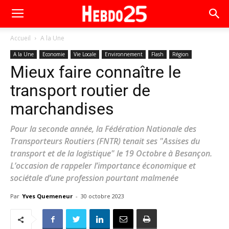
Accueil
A la Une
A la Une
Economie
Vie Locale
Environnement
Flash
Région
Mieux faire connaître le
transport routier de
marchandises
Pour la seconde année, la Fédération Nationale des
Transporteurs Routiers (FNTR) tenait ses "Assises du
transport et de la logistique" le 19 Octobre à Besançon.
L’occasion de rappeler l’importance économique et
sociétale d’une profession pourtant malmenée
Par
Yves Quemeneur
-
30 octobre 2023