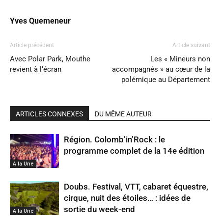
Yves Quemeneur
Article précédent
Article suivant
Avec Polar Park, Mouthe
Les « Mineurs non
revient à l’écran
accompagnés » au cœur de la
polémique au Département
ARTICLES CONNEXES
DU MÊME AUTEUR
Région. Colomb’in’Rock : le
programme complet de la 14e édition
A la Une
Doubs. Festival, VTT, cabaret équestre,
cirque, nuit des étoiles… : idées de
sortie du week-end
A la Une