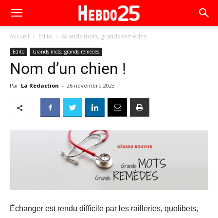
Accueil
Edito
Grands mots, grands remèdes
Edito
Grands mots, grands remèdes
Nom d’un chien !
Par
La Rédaction
-
26 novembre 2023
Échanger est rendu difficile par les railleries, quolibets,