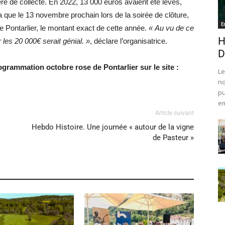
ère de collecte. En 2022, 13 000 euros avaient été levés,
a que le 13 novembre prochain lors de la soirée de clôture,
E
de Pontarlier, le montant exact de cette année.
« Au vu de ce
H
les 20 000€ serait génial. »
, déclare l’organisatrice.
D
ogrammation octobre rose de Pontarlier sur le site :
Le
no
pu
em
Article suivant
Hebdo Histoire. Une journée « autour de la vigne
de Pasteur »