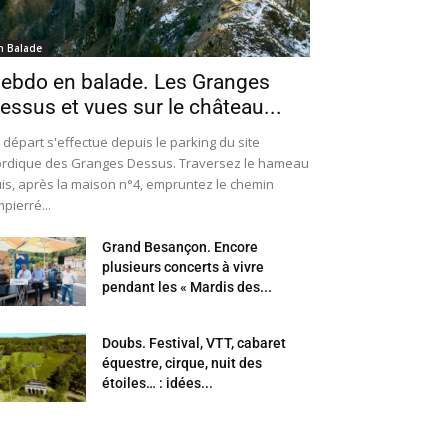
n Balade
ebdo en balade. Les Granges
essus et vues sur le château...
 départ s'effectue depuis le parking du site
rdique des Granges Dessus. Traversez le hameau
is, après la maison n°4, empruntez le chemin
pierré...
Grand Besançon. Encore
plusieurs concerts à vivre
pendant les « Mardis des...
Doubs. Festival, VTT, cabaret
équestre, cirque, nuit des
étoiles… : idées...