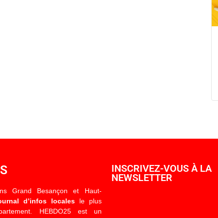
OS
INSCRIVEZ-VOUS À LA
NEWSLETTER
ons Grand Besançon et Haut-
ournal d’infos locales
le plus
épartement. HEBDO25 est un