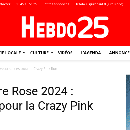
ntacter
03 45 16 51 25
Petites annonces
Hebdo39 (Jura Sud & Jura Nord)
VIE LOCALE
CULTURE
VIDÉOS
L’AGENDA
ANNONCES
Doubs
veau succès pour la Crazy Pink Run
re Rose 2024 :
:
our la Crazy Pink