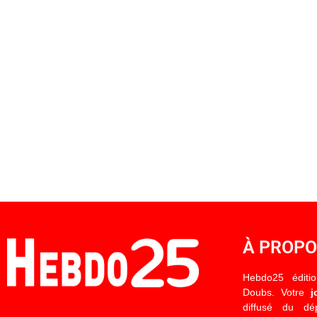
À PROP
Hebdo25 éditi
Doubs. Votre
j
diffusé du d