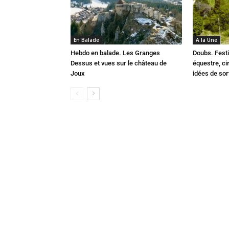
En Balade
A la Une
Hebdo en balade. Les Granges
Doubs. Festi
Dessus et vues sur le château de
équestre, cir
Joux
idées de so