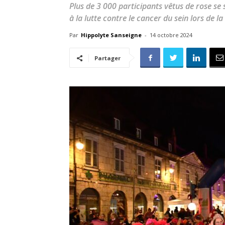
Plus de 3 000 participants vêtus de rose se 
à la lutte contre le cancer du sein lors de l
Par
Hippolyte Sanseigne
-
14 octobre 2024
Partager