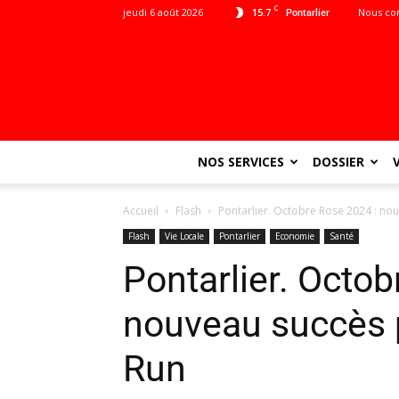
C
jeudi 6 août 2026
15.7
Nous co
Pontarlier
NOS SERVICES
DOSSIER
Accueil
Flash
Pontarlier. Octobre Rose 2024 : nou
Flash
Vie Locale
Pontarlier
Economie
Santé
Pontarlier. Octob
nouveau succès p
Run