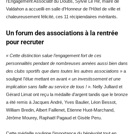
l’Engagement Associatif du Doubs, Sylvie Le Hir, maire de
Valdahon a accueilli en salle d’Honneur de l’Hôtel de ville et
chaleureusement félicité, ces 11 récipiendaires méritants.
Un forum des associations à la rentrée
pour recruter
« Cette distinction salue l’engagement fort de ces
personnalités pendant de nombreuses années aussi bien dans
des clubs sportifs que dans toutes les autres associations »
a
souligné l’élue mettant en avant
« un investissement et une
implication sans faille au service de tous ! »
. Nelly Julliard et
Gérard Limat ont reçu la médaille d’argent tandis que le bronze
a été remis à Jacques André, Yves Baulier, Léon Bessot,
William Bredin, Albert Faillenet, Etienne Huot-Marchand,
Jérôme Mourey, Raphaël Pagaud et Gisèle Peru.
Cette médaille souligne l’importance du bénévolat tout en