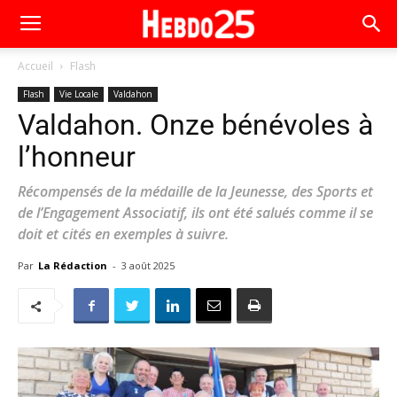
Accueil
Flash
Flash
Vie Locale
Valdahon
Valdahon. Onze bénévoles à
l’honneur
Récompensés de la médaille de la Jeunesse, des Sports et
de l’Engagement Associatif, ils ont été salués comme il se
doit et cités en exemples à suivre.
Par
La Rédaction
-
3 août 2025