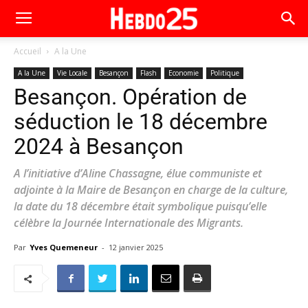
Accueil
A la Une
A la Une
Vie Locale
Besançon
Flash
Economie
Politique
Besançon. Opération de
séduction le 18 décembre
2024 à Besançon
A l’initiative d’Aline Chassagne, élue communiste et
adjointe à la Maire de Besançon en charge de la culture,
la date du 18 décembre était symbolique puisqu’elle
célèbre la Journée Internationale des Migrants.
Par
Yves Quemeneur
-
12 janvier 2025