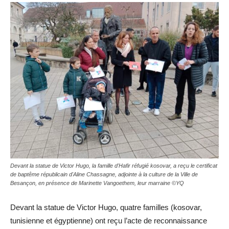
Devant la statue de Victor Hugo, la famille d'Hafir réfugié kosovar, a reçu le certificat
de baptême républicain d'Aline Chassagne, adjointe à la culture de la Ville de
Besançon, en présence de Marinette Vangoethem, leur marraine ©YQ
Devant la statue de Victor Hugo, quatre familles (kosovar,
tunisienne et égyptienne) ont reçu l’acte de reconnaissance