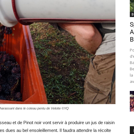
B
S
A
B
Po
d’
Ba
Be
la
av
l harassant dans le coteau pentu de Velotte ©YQ
eau et de Pinot noir vont servir à produire un jus de raisin
s dues au bel ensoleillement. Il faudra attendre la récolte