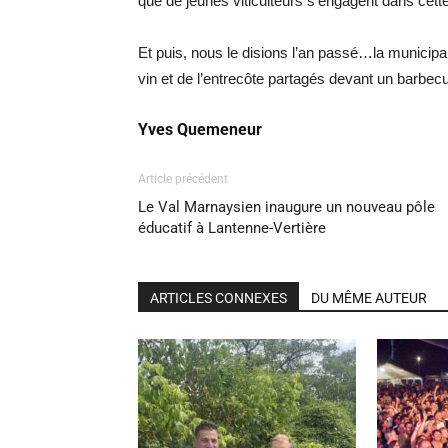
que de jeunes viticulteurs s’engagent dans cette
Et puis, nous le disions l’an passé…la municipal
vin et de l’entrecôte partagés devant un barbecu
Yves Quemeneur
Article précédent
Le Val Marnaysien inaugure un nouveau pôle
éducatif à Lantenne-Vertière
ARTICLES CONNEXES
DU MÊME AUTEUR