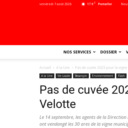
C
vendredi 7 août 2026
17.9
Nous
Pontarlier
NOS SERVICES
DOSSIER
Accueil
A la Une
Pas de cuvée 2023 pour la vigne
A la Une
Vie Locale
Besançon
Environnement
Flash
Pas de cuvée 202
Velotte
Le 14 septembre, les agents de la Direction 
ont vendangé les 30 ares de la vigne municipa