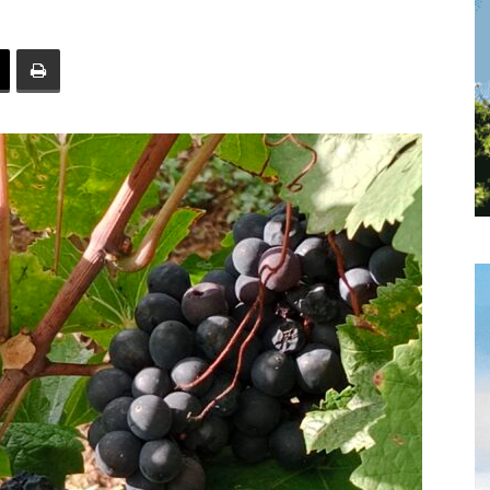
toute
l'info
locale
–