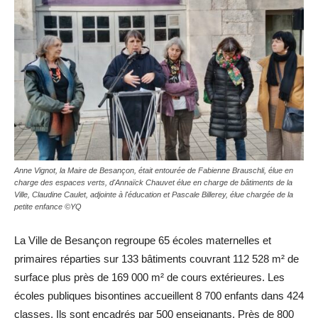
Anne Vignot, la Maire de Besançon, était entourée de Fabienne Brauschli, élue en
charge des espaces verts, d'Annaïck Chauvet élue en charge de bâtiments de la
Ville, Claudine Caulet, adjointe à l'éducation et Pascale Billerey, élue chargée de la
petite enfance ©YQ
La Ville de Besançon regroupe 65 écoles maternelles et
primaires réparties sur 133 bâtiments couvrant 112 528 m² de
surface plus près de 169 000 m² de cours extérieures. Les
écoles publiques bisontines accueillent 8 700 enfants dans 424
classes. Ils sont encadrés par 500 enseignants. Près de 800