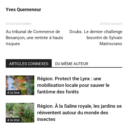
Yves Quemeneur
Article précédent
Article suivant
Au tribunal de Commerce de
Doubs. Le dernier challenge
Besançon, une rentrée à hauts
bisontin de Sylvain
risques
Matrisciano
ARTICLES CONNEXES
DU MÊME AUTEUR
Région. Protect the Lynx : une
mobilisation locale pour sauver le
fantôme des forêts
A la Une
Région. À la Saline royale, les jardins se
réinventent autour du monde des
insectes
A la Une