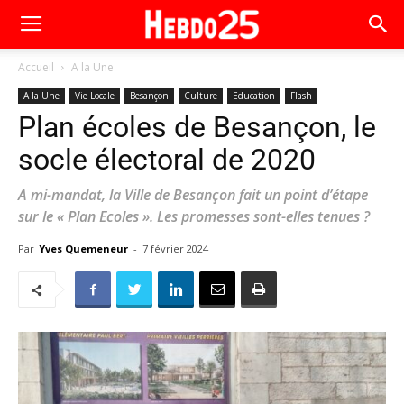
Accueil
A la Une
A la Une
Vie Locale
Besançon
Culture
Education
Flash
Plan écoles de Besançon, le
socle électoral de 2020
A mi-mandat, la Ville de Besançon fait un point d’étape
sur le « Plan Ecoles ». Les promesses sont-elles tenues ?
Par
Yves Quemeneur
-
7 février 2024